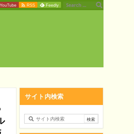

YouTube
RSS
Feedly
サイト内検索
っ
ル
版