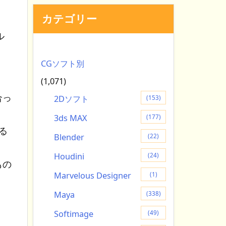
カテゴリー
ル
CGソフト別
(1,071)
合っ
2Dソフト
(153)
3ds MAX
(177)
る
Blender
(22)
Houdini
(24)
もの
Marvelous Designer
(1)
Maya
(338)
Softimage
(49)