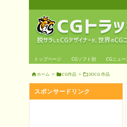
トップページ
CGソフト別
CGニュー
ホーム
>
CG作品
>
3DCG 作品



スポンサードリンク