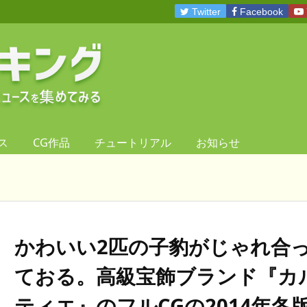
Twitter
Facebook
ス
CG作品
チュートリアル
お知らせ
かわいい2匹の子豹がじゃれ合
ておる。高級宝飾ブランド『カ
ティエ』のフルCGの2014年冬