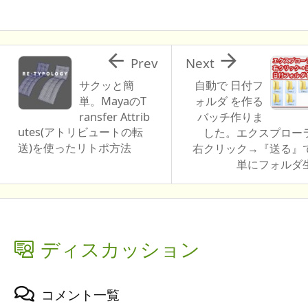


Prev
Next
サクッと簡
自動で 日付フ
単。MayaのT
ォルダ を作る
ransfer Attrib
バッチ作りま
utes(アトリビュートの転
した。エクスプロー
送)を使ったリトポ方法
右クリック→『送る』
単にフォルダ
ディスカッション
コメント一覧