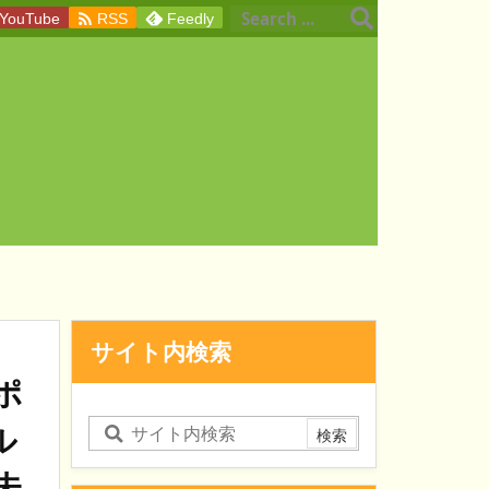

YouTube
RSS
Feedly
サイト内検索
ポ
ル
未