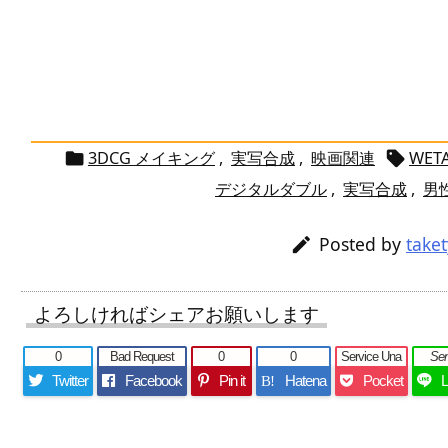
3DCG メイキング
,
実写合成
,
映画関連
WET


デジタルダブル
,
実写合成
,
男
Posted by
take

よろしければシェアお願いします
0
Bad Request
0
0
Service Una
Se
Twitter
Facebook
Pin it
Hatena
Pocket
B!