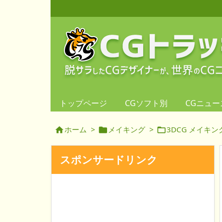
トップページ
CGソフト別
CGニュー
ホーム
>
メイキング
>
3DCG メイキン



スポンサードリンク