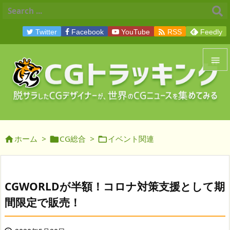

Twitter
Facebook
YouTube
RSS
Feedly


メニュ

サイド
ホーム
>
CG総合
>
イベント関連




前へ

次へ
CGWORLDが半額！コロナ対策支援として期

間限定で販売！
検索