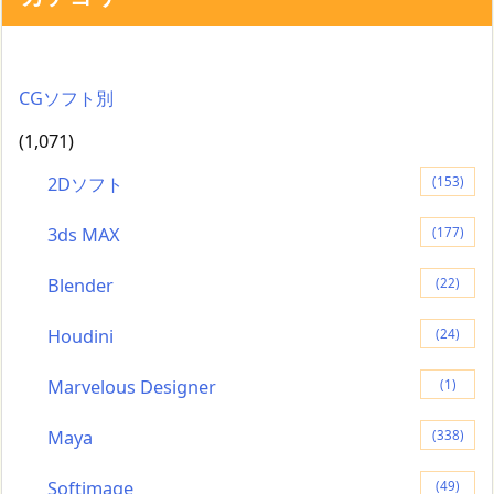
CGソフト別
(1,071)
2Dソフト
(153)
3ds MAX
(177)
Blender
(22)
Houdini
(24)
Marvelous Designer
(1)
Maya
(338)
Softimage
(49)