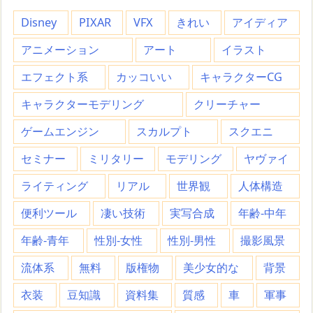
Disney
PIXAR
VFX
きれい
アイディア
アニメーション
アート
イラスト
エフェクト系
カッコいい
キャラクターCG
キャラクターモデリング
クリーチャー
ゲームエンジン
スカルプト
スクエニ
セミナー
ミリタリー
モデリング
ヤヴァイ
ライティング
リアル
世界観
人体構造
便利ツール
凄い技術
実写合成
年齢-中年
年齢-青年
性別-女性
性別-男性
撮影風景
流体系
無料
版権物
美少女的な
背景
衣装
豆知識
資料集
質感
車
軍事