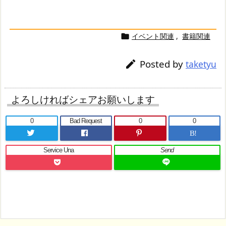
イベント関連
,
書籍関連

Posted by

taketyu
よろしければシェアお願いします
0
Bad Request
0
0
B!
Service Una
Send