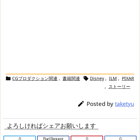
CGプロダクション関連
,
書籍関連
Disney
,
ILM
,
PIXAR


,
ストーリー
Posted by

taketyu
よろしければシェアお願いします
0
Bad Request
0
0