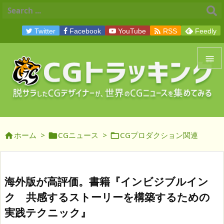

Twitter
Facebook
YouTube
RSS
Feedly


メニュ

サイド
ホーム
>
CGニュース
>
CGプロダクション関連




前へ

次へ
海外版が高評価。書籍『インビジブルイン

ク 共感するストーリーを構築するための
検索
実践テクニック』