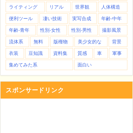
ライティング
リアル
世界観
人体構造
便利ツール
凄い技術
実写合成
年齢-中年
年齢-青年
性別-女性
性別-男性
撮影風景
流体系
無料
版権物
美少女的な
背景
衣装
豆知識
資料集
質感
車
軍事
集めてみた系
面白い
スポンサードリンク