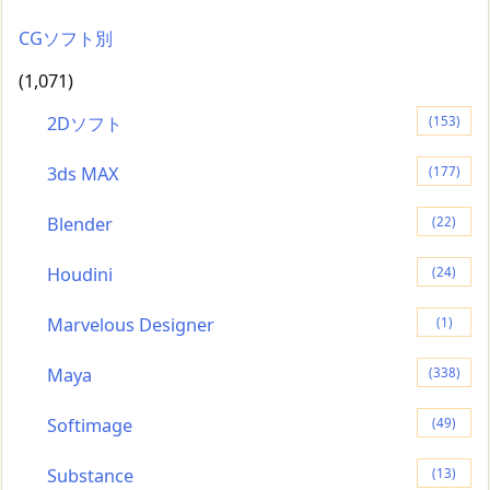
CGソフト別
(1,071)
2Dソフト
(153)
3ds MAX
(177)
Blender
(22)
Houdini
(24)
Marvelous Designer
(1)
Maya
(338)
Softimage
(49)
Substance
(13)