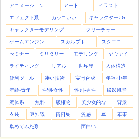
アニメーション
アート
イラスト
エフェクト系
カッコいい
キャラクターCG
キャラクターモデリング
クリーチャー
ゲームエンジン
スカルプト
スクエニ
セミナー
ミリタリー
モデリング
ヤヴァイ
ライティング
リアル
世界観
人体構造
便利ツール
凄い技術
実写合成
年齢-中年
年齢-青年
性別-女性
性別-男性
撮影風景
流体系
無料
版権物
美少女的な
背景
衣装
豆知識
資料集
質感
車
軍事
集めてみた系
面白い