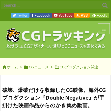

Twitter
Facebook
YouTube
RSS
Feedly


メニュ

サイド
ホーム
>
CGニュース
>
CGプロダクション関連




前へ

次へ
破壊、爆破だけを収録したCG映像。海外CG

プロダクション『Double Negative』が手
検索
掛けた映画作品からのかき集め動画。