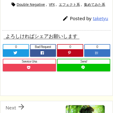
Double Negative
,
VFX
,
エフェクト系
,
集めてみた系

Posted by

taketyu
よろしければシェアお願いします
0
Bad Request
0
0
B!
Service Una
Send

Next