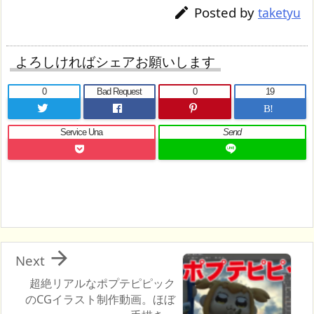
Posted by

taketyu
よろしければシェアお願いします
0
Bad Request
0
19
B!
Service Una
Send

Next
超絶リアルなポプテピピック
のCGイラスト制作動画。ほぼ