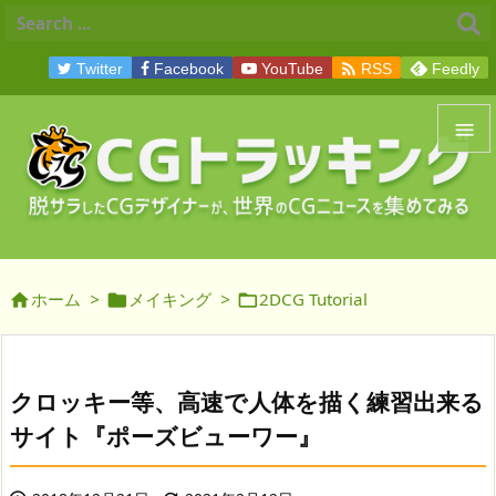

Twitter
Facebook
YouTube
RSS
Feedly


メニュ

サイド
ホーム
>
メイキング
>
2DCG Tutorial




前へ

次へ
クロッキー等、高速で人体を描く練習出来る

サイト『ポーズビューワー』
検索