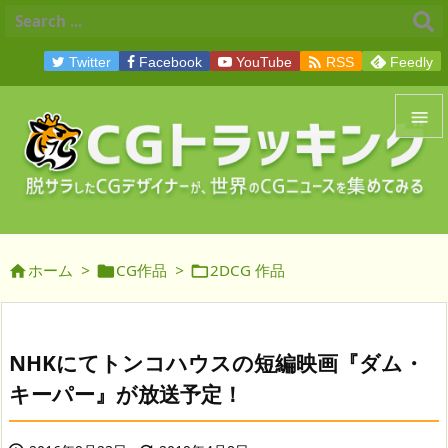

Twitter
Facebook
YouTube
RSS
Feedly


メニュ

サイド
ホーム
>
CG作品
>
2DCG 作品




前へ

次へ
NHKにてトンコハウスの短編映画『ダム・

キーパー』が放送予定！
検索