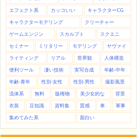
エフェクト系
カッコいい
キャラクターCG
キャラクターモデリング
クリーチャー
ゲームエンジン
スカルプト
スクエニ
セミナー
ミリタリー
モデリング
ヤヴァイ
ライティング
リアル
世界観
人体構造
便利ツール
凄い技術
実写合成
年齢-中年
年齢-青年
性別-女性
性別-男性
撮影風景
流体系
無料
版権物
美少女的な
背景
衣装
豆知識
資料集
質感
車
軍事
集めてみた系
面白い