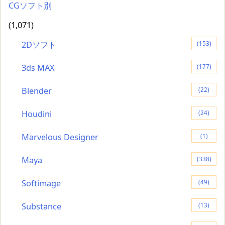
CGソフト別
(1,071)
2Dソフト
(153)
3ds MAX
(177)
Blender
(22)
Houdini
(24)
Marvelous Designer
(1)
Maya
(338)
Softimage
(49)
Substance
(13)