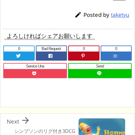
Posted by

taketyu
よろしければシェアお願いします
0
Bad Request
0
0
B!
Service Una
Send

Next
シンプソンのリグ付き3DCG