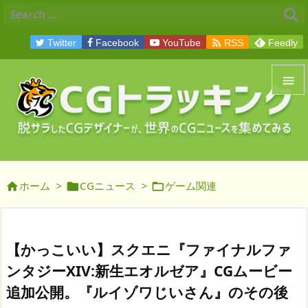

Twitter
Facebook
YouTube
RSS
Feedly


メニュ

サイド
ホーム
>
CGニュース
>
ゲーム関連




前へ

次へ
【かっこいい】スクエニ『ファイナルファ

ンタジーXIV:新生エオルゼア』CGムービー
検索
追加公開。『ルイゾワじいさん』のその後