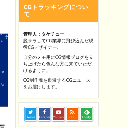
CGトラッキングについ
て
管理人：タケチュー
脱サラしてCG業界に飛び込んだ現
役CGデザイナー。
自分のメモ用にCG情報ブログを立
ち上げたら色んな方に来ていただ
けるように。
CG制作魂を刺激するCGニュース
をお届けします。

Twitter
Facebook
YouTube
RSS
Feedly
！買