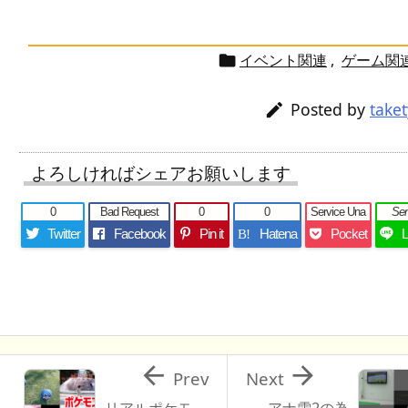
イベント関連
,
ゲーム関

Posted by
take

よろしければシェアお願いします
0
Bad Request
0
0
Service Una
Se
Twitter
Facebook
Pin it
Hatena
Pocket
B!


Prev
Next