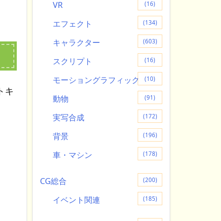
VR
(16)
エフェクト
(134)
キャラクター
(603)
スクリプト
(16)
モーショングラフィック
(10)
トキ
動物
(91)
実写合成
(172)
背景
(196)
車・マシン
(178)
CG総合
(200)
イベント関連
(185)