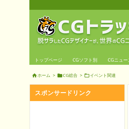
トップページ
CGソフト別
CGニュー
ホーム
>
CG総合
>
イベント関連



スポンサードリンク