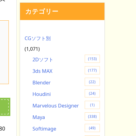
カテゴリー
CGソフト別
(1,071)
2Dソフト
(153)
3ds MAX
(177)
Blender
(22)
Houdini
(24)
Marvelous Designer
(1)
Maya
(338)
80
Softimage
(49)