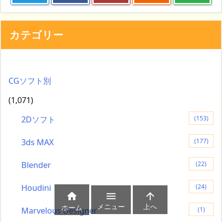
カテゴリー
CGソフト別
(1,071)
2Dソフト
(153)
3ds MAX
(177)
Blender
(22)
Houdini
(24)



メニュー
上へ
ホーム
Marvelous Designer
(1)