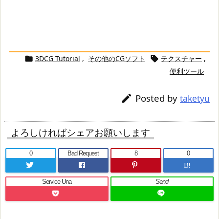
3DCG Tutorial
,
その他のCGソフト
テクスチャー
,


便利ツール
Posted by

taketyu
よろしければシェアお願いします
0
Bad Request
8
0
B!
Service Una
Send