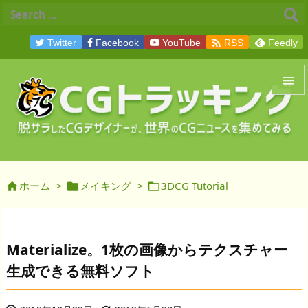

Twitter
Facebook
YouTube
RSS
Feedly


メニュ

サイド
ホーム
>
メイキング
>
3DCG Tutorial




前へ

次へ
Materialize。1枚の画像からテクスチャー

生成できる無料ソフト
検索