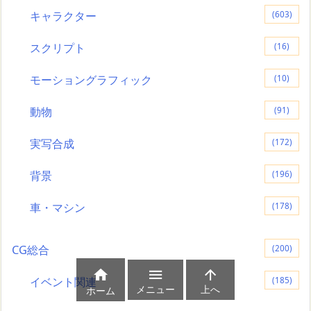
キャラクター
(603)
スクリプト
(16)
モーショングラフィック
(10)
動物
(91)
実写合成
(172)
背景
(196)
車・マシン
(178)
CG総合
(200)



イベント関連
(185)
メニュー
上へ
ホーム