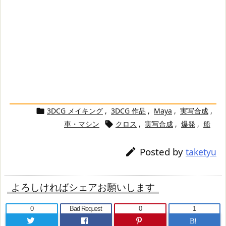
3DCG メイキング
,
3DCG 作品
,
Maya
,
実写合成
,

車・マシン
クロス
,
実写合成
,
爆発
,
船

Posted by

taketyu
よろしければシェアお願いします
0
Bad Request
0
1
B!