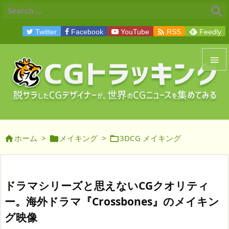

Twitter
Facebook
YouTube
RSS
Feedly


メニュ

サイド
ホーム
>
メイキング
>
3DCG メイキング




前へ

次へ
ドラマシリーズと思えないCGクオリティ

ー。海外ドラマ『Crossbones』のメイキン
検索
グ映像