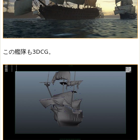
この艦隊も3DCG。