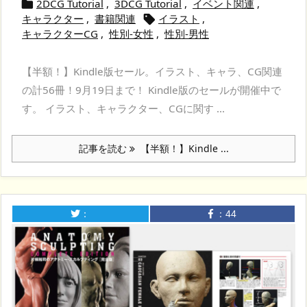
2DCG Tutorial
,
3DCG Tutorial
,
イベント関連
,

キャラクター
,
書籍関連
イラスト
,

キャラクターCG
,
性別-女性
,
性別-男性
【半額！】Kindle版セール。イラスト、キャラ、CG関連
の計56冊！9月19日まで！ Kindle版のセールが開催中で
す。 イラスト、キャラクター、CGに関す ...
記事を読む
【半額！】Kindle ...
：
：
44