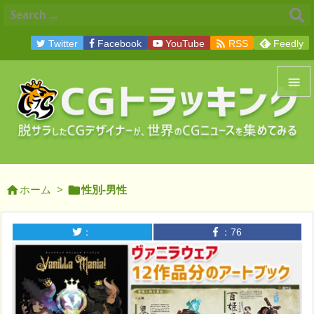

Twitter
Facebook
YouTube
RSS
Feedly


メニュ

サイド
ホーム
>
性別-男性



前へ

：
：
76
次へ

検索