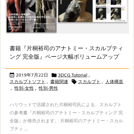
書籍『片桐裕司のアナトミー・スカルプティ
ング 完全版』ページ大幅ボリュームアップ
2019年7月22日
3DCG Tutorial
,


スカルプトソフト
,
書籍関連
スカルプト
,
人体構造

,
性別-女性
,
性別-男性
ハリウッドで活躍された片桐裕司氏による、スカルプト
の参考書『片桐裕司のアナトミー・スカルプティング 完
全版』が発売されます。 片桐裕司のアナトミー・スカル
プティ ...