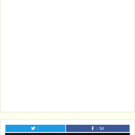
：
：
34