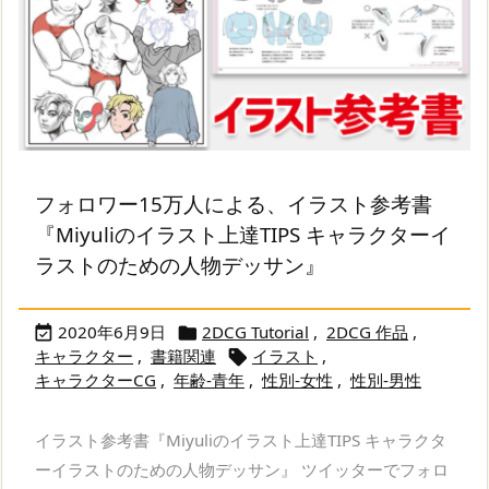
フォロワー15万人による、イラスト参考書
『Miyuliのイラスト上達TIPS キャラクターイ
ラストのための人物デッサン』
2020年6月9日
2DCG Tutorial
,
2DCG 作品
,


キャラクター
,
書籍関連
イラスト
,

キャラクターCG
,
年齢-青年
,
性別-女性
,
性別-男性
イラスト参考書『Miyuliのイラスト上達TIPS キャラクタ
ーイラストのための人物デッサン』 ツイッターでフォロ