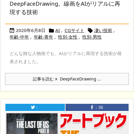
DeepFaceDrawing。線画をAIがリアルに再
現する技術
2020年6月8日
AI
,
CGサイト
凄い技術
,



年齢-中年
,
年齢-青年
,
性別-女性
,
性別-男性
どんな雑な人物画でも、AIがリアルに再現する技術が発
表されました。
記事を読む
DeepFaceDrawing ...
：
：
36