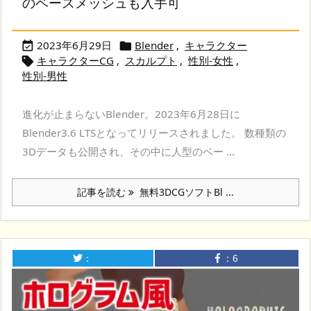
のベースメッシュも入手可
2023年6月29日
Blender
,
キャラクター


キャラクターCG
,
スカルプト
,
性別-女性
,

性別-男性
進化が止まらないBlender。2023年6月28日に
Blender3.6 LTSとなってリリースされました。 数種類の
3Dデータも公開され、その中に人型のベー ...
記事を読む
無料3DCGソフトBl ...
：
：
6