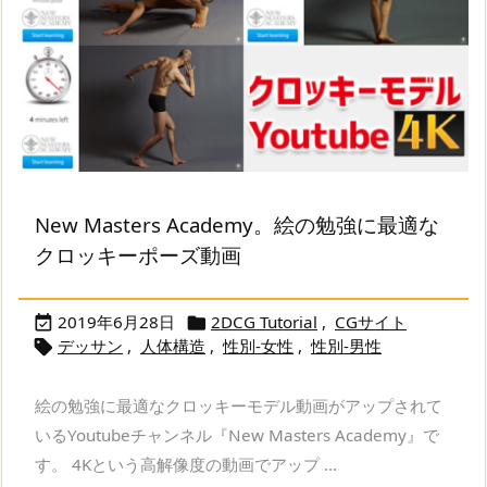
New Masters Academy。絵の勉強に最適な
クロッキーポーズ動画
2019年6月28日
2DCG Tutorial
,
CGサイト


デッサン
,
人体構造
,
性別-女性
,
性別-男性

絵の勉強に最適なクロッキーモデル動画がアップされて
いるYoutubeチャンネル『New Masters Academy』で
す。 4Kという高解像度の動画でアップ ...