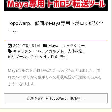
TopoWarp。低価格Maya専用トポロジ転送ツ
ール
2021年8月31日
Maya
,
キャラクター


キャラクターCG
,
スカルプト
,
人体構造
,

便利ツール
,
性別-女性
,
性別-男性
Maya専用のトポロジ転送ツールが発売されました。憧
れのハイポリから低ポリへの形状転送が低価格で出来る
ようになります。
記事を読む
TopoWarp。低価格 ...