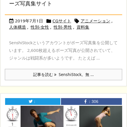
ーズ写真集サイト
2019年7月1日
CGサイト
アニメーション
,



人体構造
,
性別-女性
,
性別-男性
,
資料集
SenshiStockというアカウントがポーズ写真集を公開して
います。 2,600枚超えるポーズ写真が公開されていて、
ジャンルは戦闘系が多いようです。 たとえば ...
記事を読む
SenshiStock。無 ...
：
：
306