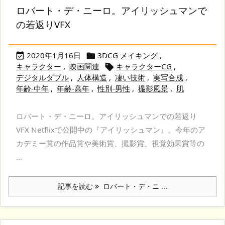
ロバート・デ・ニーロ。アイリッシュマンで
の若返りVFX
2020年1月16日
3DCG メイキング
,


キャラクター
,
映画関連
キャラクターCG
,

デジタルダブル
,
人体構造
,
凄い技術
,
実写合成
,
年齢-中年
,
年齢-高年
,
性別-男性
,
撮影風景
,
肌
ロバート・デ・ニーロ。アイリッシュマンでの若返り
VFX Netflixで公開中の『アイリッシュマン』。今年のア
カデミー賞の作品賞や美術賞、撮影賞、視覚効果賞等の
...
記事を読む
ロバート・デ・ニ ...