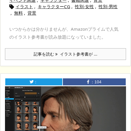
イベント関連
,
キャラクター
,
書籍関連
,
背景
イラスト
,
キャラクターCG
,
性別-女性
,
性別-男性

,
無料
,
背景
いつからかは分かりませんが、Amazonプライムで人気
のイラスト参考書が読み放題になっていました。
記事を読む
イラスト参考書が ...
：
：
104