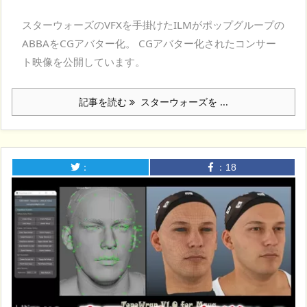
スターウォーズのVFXを手掛けたILMがポップグループの
ABBAをCGアバター化。 CGアバター化されたコンサー
ト映像を公開しています。
記事を読む
スターウォーズを ...
：
：
18