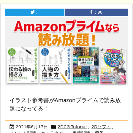
：
：
90
イラスト参考書がAmazonプライムで読み放
題になってる！
2021年6月17日
2DCG Tutorial
,
2Dソフト
,

