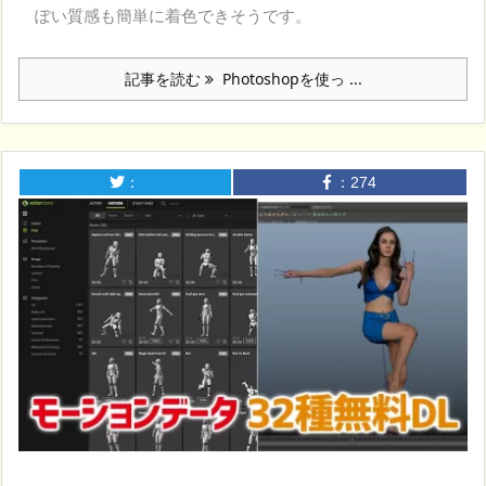
ぽい質感も簡単に着色できそうです。
記事を読む
Photoshopを使っ ...
：
：
274