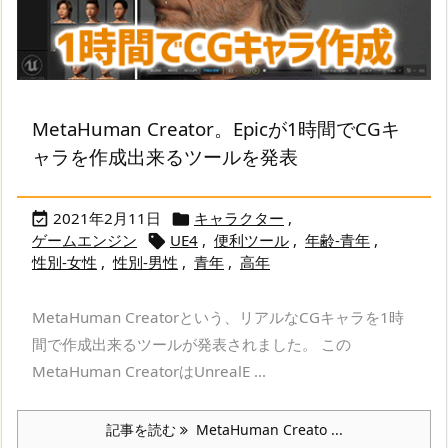
MetaHuman Creator。Epicが1時間でCGキ
ャラを作成出来るツールを発表
2021年2月11日
キャラクター
,


ゲームエンジン
UE4
,
便利ツール
,
年齢-青年
,

性別-女性
,
性別-男性
,
青年
,
高年
MetaHuman Creatorという、リアルなCGキャラを1時
間で作成出来るツールが発表されました。 この
MetaHuman CreatorはUnrealE ...
記事を読む
MetaHuman Creato ...