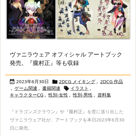
ヴァニラウェア オフィシャル アートブック
発売。『朧村正』等も収録
2023年6月30日
2DCG メイキング
,
2DCG 作品


,
ゲーム関連
,
書籍関連
イラスト
,

キャラクターCG
,
性別-女性
,
性別-男性
,
資料集
『ドラゴンズクラウン』や『朧村正』を世に送り出した
ヴァニラウェア社が、アートブックを本日2023年6月30
日に発売。