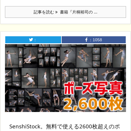
記事を読む
書籍『片桐裕司の ...
：
：
1058
SenshiStock。無料で使える2600枚超えのポ