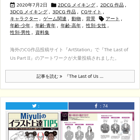
2020年7月2日
2DCG メイキング
,
2DCG 作品
,


3DCG メイキング
,
3DCG 作品
,
CGサイト
,
キャラクター
,
ゲーム関連
,
動物
,
背景
アート
,

年齢-少年
,
年齢-青年
,
年齢-高年
,
性別-女性
,
性別-男性
,
資料集
海外のCG作品投稿サイト『ArtStation』で『The Last of
Us Part II』のアートワークが大量投稿されました。
記事を読む
『The Last of Us ...
：
：
74