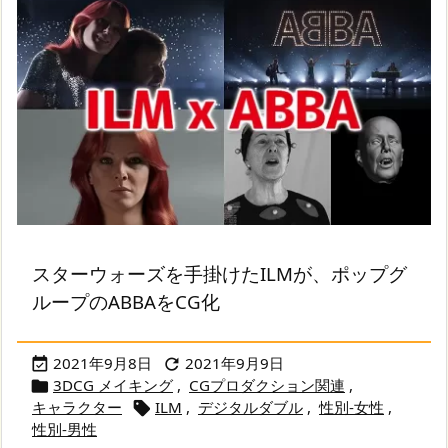
スターウォーズを手掛けたILMが、ポップグ
ループのABBAをCG化
2021年9月8日
2021年9月9日


3DCG メイキング
,
CGプロダクション関連
,

キャラクター
ILM
,
デジタルダブル
,
性別-女性
,

性別-男性