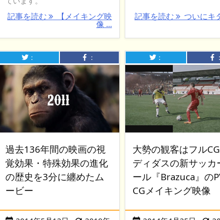
ています。
記事を読む
【メイキング映
記事を読む
ついにキ
像 ...
：
：
：
過去136年間の映画の視
大勢の観客はフルC
覚効果・特殊効果の進化
ディダスの新サッカ
の歴史を3分に纏めたム
ール『Brazuca』の
ービー
CGメイキング映像