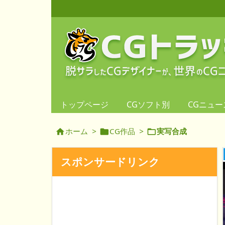
トップページ
CGソフト別
CGニュー
ホーム
>
CG作品
>
実写合成



スポンサードリンク