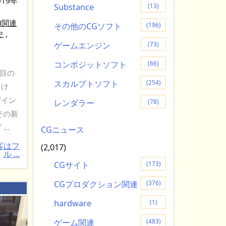
019年
Substance
(13)
M関連
その他のCGソフト
(196)
史
,
ゲームエンジン
(73)
コンポジットソフト
(66)
度目の
スカルプトソフト
(254)
向け
ザイン
レンダラー
(78)
その新
..
CGニュース
客はフ
(2,017)
ル ...
CGサイト
(173)
CGプロダクション関連
(376)
：
hardware
(1)
ゲーム関連
(483)