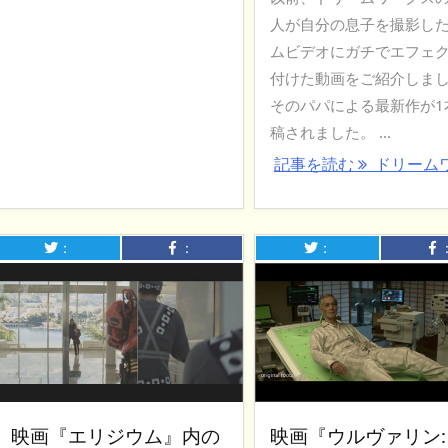
人が自分の息子を撮影した
ムビデオにガチでエフェ
付けた動画をご紹介しま
そのパパによる最新作が1
稿されました。 ...
記事を読む
ドリーム
：
：
：
映画『エリジウム』内の
映画『ウルヴァリン: