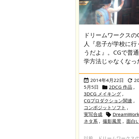
ドリームワークスの
人『息子が学校に行
うだよ』。CGで普
学方法じゃなくなっ
2014年4月22日
2


5月5日
2DCG 作品
,

3DCG メイキング
,
CGプロダクション関連
,
コンポジットソフト
,
実写合成
DreamWork

ネタ系
,
撮影風景
,
面白
以前、ドリームワークスの