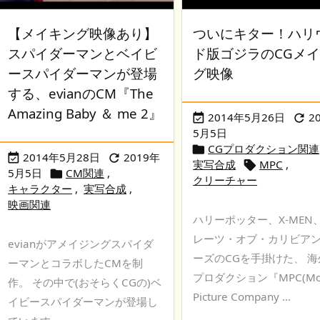
【メイキング映像あり】
ついにキター！ハリ
スパイダーマンとベイビ
ド版ゴジラのCGメ
ースパイダーマンが登場
グ映像
する、evianのCM『The
Amazing Baby ＆ me 2』
2014年5月26日
2


5月5日
CGプロダクション関連

2014年5月28日
2019年


実写合成
MPC
,

5月5日
CM関連
,

クリーチャー
キャラクター
,
実写合成
,
映画関連
ハリーポッター、X-MEN
レーツ・オブ・カリビア
evianがアメイジングスパイダ
ーズのCGを手掛けた、 海
ーマンとコラボしたCMを制
プロダクション『MPC(Mov
作。 その中で(おそらくCGの)ベ
Picture Company ...
イビースパイダーマンが登場し