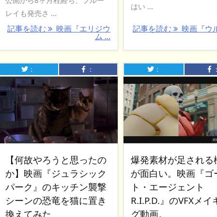
はい ...
レイも発売さ ...
記事を読む
映画『エリジウ
記事を読む
映画『ウ
ム ...
：
：
：
【何故やろうと思ったの
爆発素材が足される
か】映画『ジュラシック
が面白い。映画『ゴ
パーク』のキッチン襲撃
ト・エージェント
シーンの恐竜を猫に置き
R.I.P.D.』のVFXメ
換えてみた
グ動画。