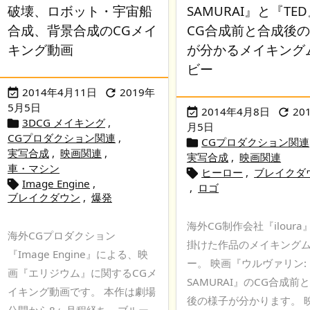
破壊、ロボット・宇宙船
SAMURAI』と『TE
合成、背景合成のCGメイ
CG合成前と合成後
キング動画
が分かるメイキング
ビー
2014年4月11日
2019年


5月5日
2014年4月8日
20


3DCG メイキング
,

月5日
CGプロダクション関連
,
CGプロダクション関連

実写合成
,
映画関連
,
実写合成
,
映画関連
車・マシン
ヒーロー
,
ブレイクダ

Image Engine
,

,
ロゴ
ブレイクダウン
,
爆発
海外CG制作会社『iloura
海外CGプロダクション
掛けた作品のメイキング
『Image Engine』による、映
ー。 映画『ウルヴァリン:
画『エリジウム』に関するCGメ
SAMURAI』のCG合成前
イキング動画です。 本作は劇場
後の様子が分かります。 
公開から8ヶ月程経ち、ブルー