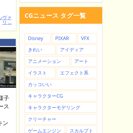
CGニュース タグ一覧
ルヴァ
リ ...
Disney
PIXAR
VFX
：
きれい
アイディア
アニメーション
アート
イラスト
エフェクト系
カッコいい
キャラクターCG
様子
ース
キャラクターモデリング
クリーチャー
イキン
ゲームエンジン
スカルプト