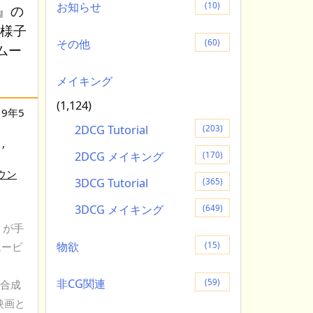
お知らせ
(10)
D』の
の様子
その他
(60)
ムー
メイキング
(1,124)
19年5
2DCG Tutorial
(203)
,
2DCG メイキング
(170)
ウン
3DCG Tutorial
(365)
3DCG メイキング
(649)
』が手
物欲
ムービ
(15)
非CG関連
(59)
と合成
映画と