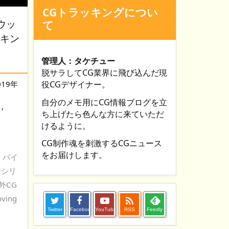
CGトラッキングについ
ウッ
て
イキン
管理人：タケチュー
脱サラしてCG業界に飛び込んだ現
019年
役CGデザイナー。
自分のメモ用にCG情報ブログを立
,
ち上げたら色んな方に来ていただ
けるように。
CG制作魂を刺激するCGニュース
をお届けします。
、パイ
ンシリ
外CG
ing

Twitter
Facebook
YouTube
RSS
Feedly