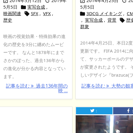
2014年5月12日
2019年
2014年4月25日
2




5月5日
実写合成
,
5月5日

映画関連
SFX
,
VFX
,
3DCG メイキング
,
C


歴史
,
実写合成
,
背景
歴

群衆
映画の視覚効果・特殊効果の進
2014年4月25日、本日2
化の歴史を3分に纏めたムービ
更新です。 FIFA 2014に
ーです。 なんと1878年にまで
て、サッカーボールのデ
さかのぼった、過去136年から
が変更されたようです。 
の進化が分かる内容となってい
しいデザイン『brazuca(ブ .
ます。
記事を読む
過去136年間の
記事を読む
大勢の観
映 ...
：