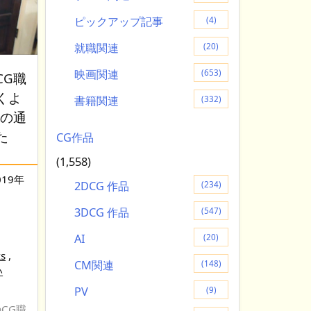
ピックアップ記事
(4)
就職関連
(20)
映画関連
(653)
CG職
くよ
書籍関連
(332)
通の通
た
CG作品
(1,558)
019年
2DCG 作品
(234)
3DCG 作品
(547)
AI
(20)
s
,
CM関連
(148)
い
PV
(9)
CG職