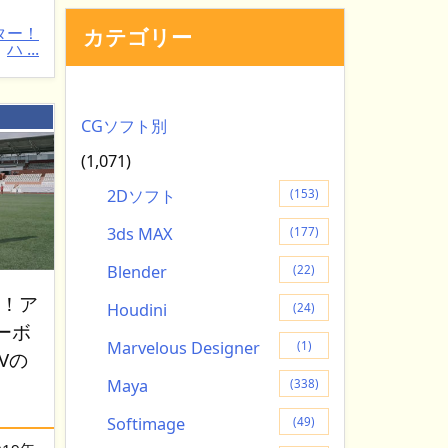
ター！
カテゴリー
ハ ...
：
CGソフト別
(1,071)
2Dソフト
(153)
3ds MAX
(177)
Blender
(22)
G！ア
Houdini
(24)
ーボ
Marvelous Designer
(1)
PVの
Maya
(338)
Softimage
(49)