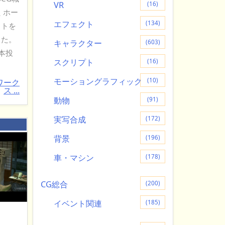
VR
(16)
 ホー
エフェクト
(134)
クトを
した。
キャラクター
(603)
本投
スクリプト
(16)
モーショングラフィック
(10)
ワーク
ス ...
動物
(91)
実写合成
(172)
：
背景
(196)
車・マシン
(178)
CG総合
(200)
イベント関連
(185)