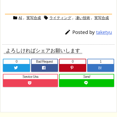
AI
,
実写合成
ライティング
,
凄い技術
,
実写合成


Posted by

taketyu
よろしければシェアお願いします
0
Bad Request
0
1
B!
Service Una
Send