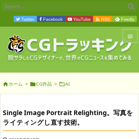

Twitter
Facebook
YouTube
RSS
Feedly


メニュ

サイド
ホーム
>
CG作品
>
AI




前へ

次へ
Single Image Portrait Relighting。写真を

ライティングし直す技術。
検索