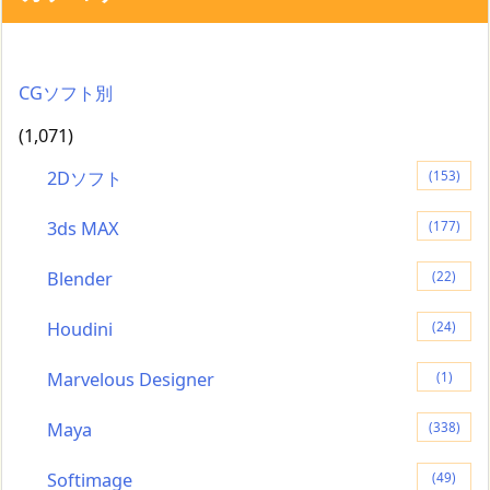
CGソフト別
(1,071)
2Dソフト
(153)
3ds MAX
(177)
Blender
(22)
Houdini
(24)
Marvelous Designer
(1)
Maya
(338)
Softimage
(49)