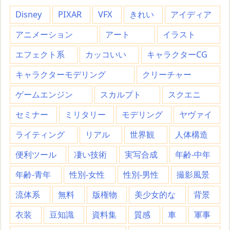
Disney
PIXAR
VFX
きれい
アイディア
アニメーション
アート
イラスト
エフェクト系
カッコいい
キャラクターCG
キャラクターモデリング
クリーチャー
ゲームエンジン
スカルプト
スクエニ
セミナー
ミリタリー
モデリング
ヤヴァイ
ライティング
リアル
世界観
人体構造
便利ツール
凄い技術
実写合成
年齢-中年
年齢-青年
性別-女性
性別-男性
撮影風景
流体系
無料
版権物
美少女的な
背景
衣装
豆知識
資料集
質感
車
軍事