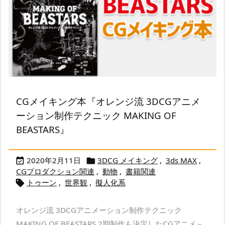
CGメイキング本『オレンジ流 3DCGアニメ
ーション制作テクニック MAKING OF
BEASTARS』
2020年2月11日
3DCG メイキング
,
3ds MAX
,


CGプロダクション関連
,
動物
,
書籍関連
トゥーン
,
世界観
,
擬人化系

オレンジ流 3DCGアニメーション制作テクニック
MAKING OF BEASTARS 2期制作も決定したCGアニメ－