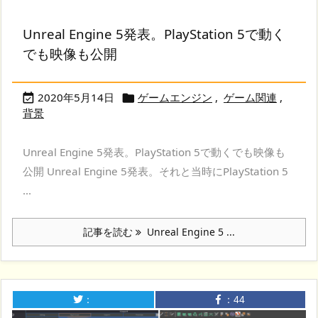
Unreal Engine 5発表。PlayStation 5で動く
でも映像も公開
2020年5月14日
ゲームエンジン
,
ゲーム関連
,


背景
Unreal Engine 5発表。PlayStation 5で動くでも映像も
公開 Unreal Engine 5発表。それと当時にPlayStation 5
...
記事を読む
Unreal Engine 5 ...
：
：
44