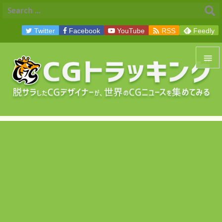

Twitter
Facebook
YouTube
RSS
Feedly


メニュ

サイド

前へ

次へ

検索