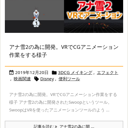
アナ雪2の為に開発。VRでCGアニメーション
作業をする様子
2019年12月20日
3DCG メイキング
,
エフェクト


,
映画関連
Disney
,
便利ツール

アナ雪2の為に開発。VRでCGアニメーション作業をする
様子 アナ雪2の為に開発されたSwoopというツール。
SwoopはVRを使ったアニメーションツールのよう ...
記事を読む
アナ雪2の為に開 ...