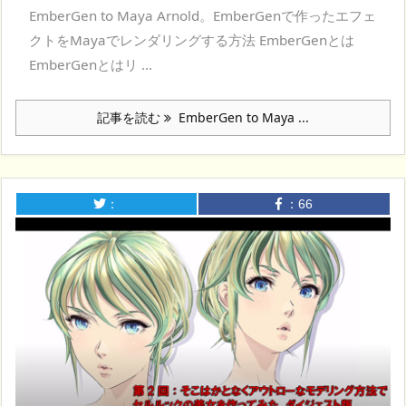
EmberGen to Maya Arnold。EmberGenで作ったエフェ
クトをMayaでレンダリングする方法 EmberGenとは
EmberGenとはリ ...
記事を読む
EmberGen to Maya ...
：
：
66