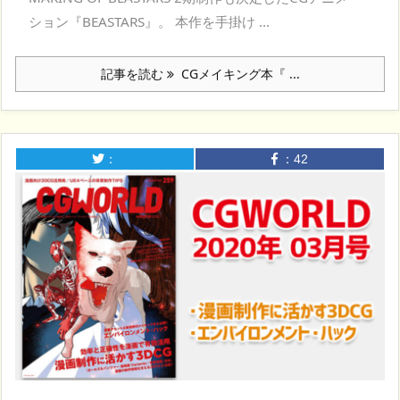
ション『BEASTARS』。 本作を手掛け ...
記事を読む
CGメイキング本『 ...
：
：
42