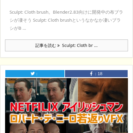
Sculpt: Cloth brush。Blender2.83向けに開発中の布ブラ
シが凄そう Sculpt: Cloth brushというなかなか凄いブラ
シがB ...
記事を読む
Sculpt: Cloth br ...
：
：
18