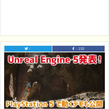
：
：
232