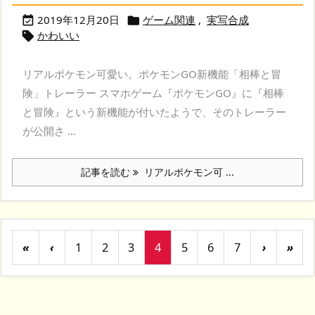
2019年12月20日
ゲーム関連
,
実写合成


かわいい

リアルポケモン可愛い。ポケモンGO新機能「相棒と冒
険」トレーラー スマホゲーム『ポケモンGO』に『相棒
と冒険』という新機能が付いたようで、そのトレーラー
が公開さ ...
記事を読む
リアルポケモン可 ...
«
‹
1
2
3
4
5
6
7
›
»