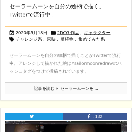
セーラームーンを自分の絵柄で描く。
Twitterで流行中。
2020年5月18日
2DCG 作品
,
キャラクター


チャレンジ系
,
東映
,
版権物
,
集めてみた系

セーラームーンを自分の絵柄で描くことがTwitterで流行
中。アレンジして描かれた絵は#sailormoonredrawのハ
ッシュタグをつけて投稿されています。
記事を読む
セーラームーンを ...
：
：
132