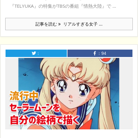
『TELYUKA』の特集がTBSの番組『情熱大陸』で ...
記事を読む
リアルすぎる女子 ...
：
：
94