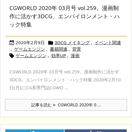
CGWORLD 2020年 03月号 vol.259。漫画制
作に活かす3DCG、エンバイロンメント・ハ
ック特集
2020年2月9日
3DCG メイキング
,
イベント関連


,
ゲームエンジン
,
書籍関連
,
背景
ゲームエンジン
,
効率UP
,
漫画

CGWORLD 2020年 03月号 vol.259。漫画制作に活かす
3DCG、エンバイロンメント・ハック特集 2020年2月10
日(月)にCG系専門誌CGWO ...
記事を読む
CGWORLD 2020年 0 ...